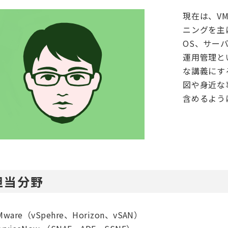
現在は、VM
ニングを主
OS、サー
運用管理と
な講義にす
図や身近な
含めるよう
担当分野
Mware（vSpehre、Horizon、vSAN）