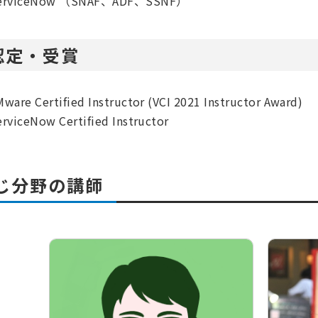
erviceNow （SNAF、ADF、SSNF）
認定・受賞
Mware Certified Instructor (VCI 2021 Instructor Award)
erviceNow Certified Instructor
じ分野の講師