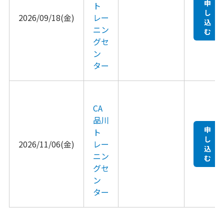
申
ト
し
2026/09/18(金)
レー
込
ニン
む
グセ
ン
ター
CA
品川
申
ト
し
2026/11/06(金)
レー
込
ニン
む
グセ
ン
ター